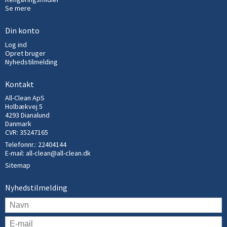
Se mere
Din konto
Log ind
Opret bruger
Nyhedstilmelding
Kontakt
All-Clean ApS
Holbækvej 5
4293 Dianalund
Danmark
CVR: 35247165
Telefonnr.:
22404144
E-mail
:
all-clean@all-clean.dk
Sitemap
Nyhedstilmelding