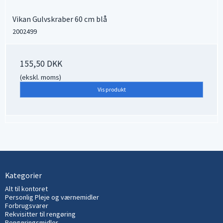
Vikan Gulvskraber 60 cm blå
2002499
155,50 DKK
(ekskl. moms)
Vis produkt
Kategorier
Alt til kontoret
Personlig Pleje og værnemidler
Forbrugsvarer
Rekvisitter til rengøring
Rengøringsmidler