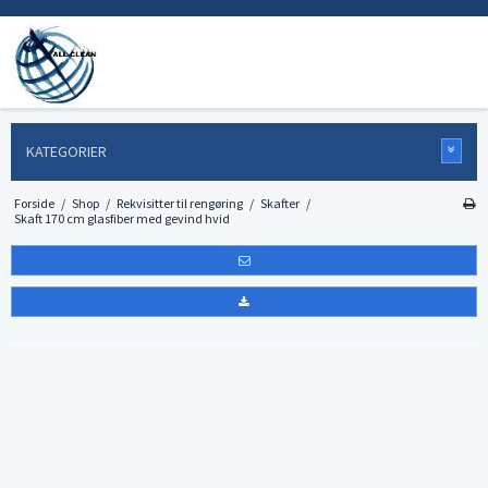
KATEGORIER
Forside
/
Shop
/
Rekvisitter til rengøring
/
Skafter
/
Skaft 170 cm glasfiber med gevind hvid