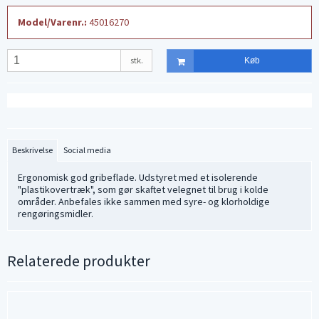
Model/Varenr.:
45016270
stk.
Køb
Beskrivelse
Social media
Ergonomisk god gribeflade. Udstyret med et isolerende
"plastikovertræk", som gør skaftet velegnet til brug i kolde
områder. Anbefales ikke sammen med syre- og klorholdige
rengøringsmidler.
Relaterede produkter