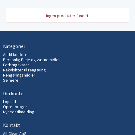
Ingen produkter fundet.
Kategorier
Alt til kontoret
Personlig Pleje og værnemidler
Forbrugsvarer
Rekvisitter til rengøring
Rengøringsmidler
Se mere
Din konto
Log ind
Opret bruger
Nyhedstilmelding
Kontakt
All-Clean ApS