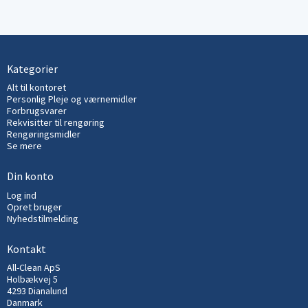
Kategorier
Alt til kontoret
Personlig Pleje og værnemidler
Forbrugsvarer
Rekvisitter til rengøring
Rengøringsmidler
Se mere
Din konto
Log ind
Opret bruger
Nyhedstilmelding
Kontakt
All-Clean ApS
Holbækvej 5
4293 Dianalund
Danmark