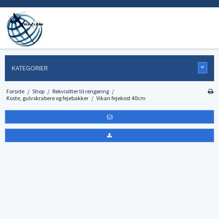
KATEGORIER
Forside
/
Shop
/
Rekvisitter til rengøring
/
Koste, gulvskrabere og fejebakker
/
Vikan fejekost 40cm