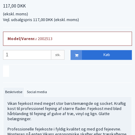
117,00 DKK
(ekskl. moms)
Vejl. udsalgspris 117,00 DKK
(ekskl. moms)
Model/Varenr.:
2002513
stk.
Køb
Beskrivelse
Social media
Vikan fejekost med meget stor børstemængde og socket. Kraftig
kost til professionel fejning af større flader. Fejekost med blød
hårblanding til fejning af gulve af træ, vinyl og lign. Glatte
belægninger.
Professionelle fejekoste i fyldig kvalitet og med god fejeevne.
Monteres på enten Vikans ergonomiske skafter eller træskafterne.