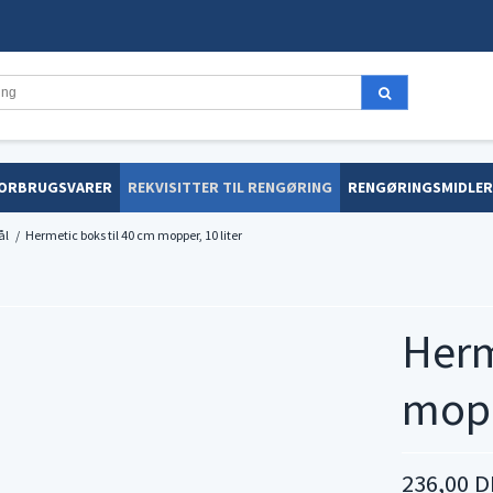
ORBRUGSVARER
REKVISITTER TIL RENGØRING
RENGØRINGSMIDLER
ål
/
Hermetic boks til 40 cm mopper, 10 liter
Herm
mopp
236,00 