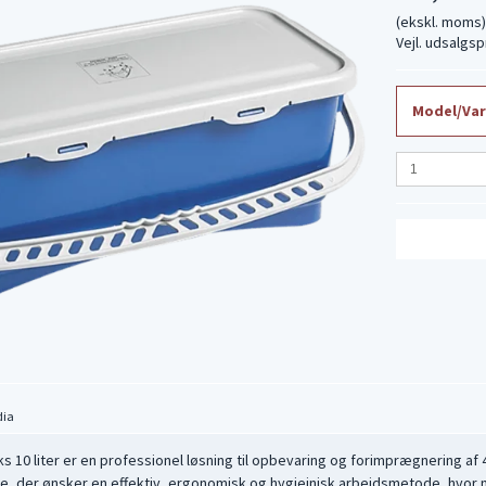
(ekskl. moms
Vejl. udsalgs
Model/Var
dia
10 liter er en professionel løsning til opbevaring og forimprægnering af 
, der ønsker en effektiv, ergonomisk og hygiejnisk arbejdsmetode, hvor mo