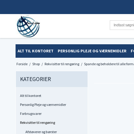
ALT TIL KONTORET
PERSONLIG PLEJE OG VÆRNEMIDLER
F
Forside
/
Shop
/
Rekvisitter til rengøring
/
Spande og beholdere til alle form
KATEGORIER
Alt til kontoret
Personlig Pleje og værnemidler
Forbrugsvarer
Rekvisitter til rengøring
Afstøverer og børster