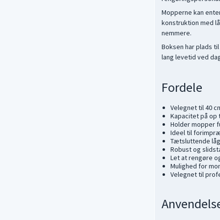
Mopperne kan enten
konstruktion med låg
nemmere.
Boksen har plads ti
lang levetid ved da
Fordele
Velegnet til 40 
Kapacitet på op 
Holder mopper fug
Ideel til forimp
Tætsluttende låg
Robust og slidst
Let at rengøre o
Mulighed for mont
Velegnet til pro
Anvendels