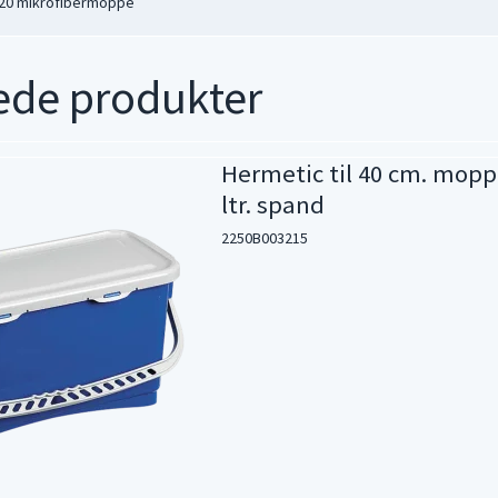
l 20 mikrofibermoppe
ede produkter
Hermetic til 40 cm. mopp
ltr. spand
2250B003215