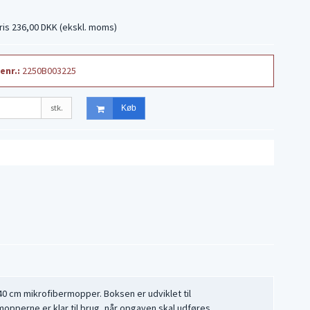
)
pris 236,00 DKK
(ekskl. moms)
enr.:
2250B003225
stk.
Køb
40 cm mikrofibermopper. Boksen er udviklet til
pperne er klar til brug, når opgaven skal udføres.