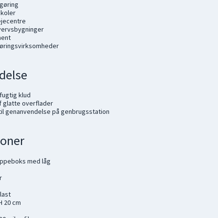
ngøring
skoler
ejecentre
vervsbygninger
ment
gøringsvirksomheder
delse
fugtig klud
 glatte overflader
til genanvendelse på genbrugsstation
ioner
oppeboks med låg
r
last
 H 20 cm