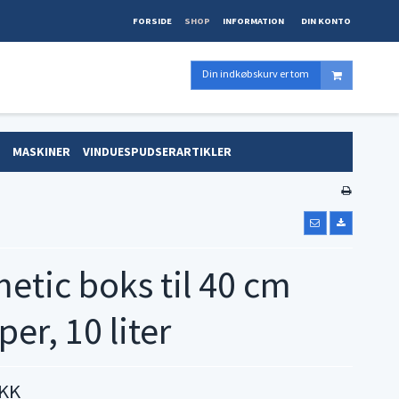
FORSIDE
SHOP
INFORMATION
DIN KONTO
Din indkøbskurv er tom
MASKINER
VINDUESPUDSERARTIKLER
etic boks til 40 cm
er, 10 liter
DKK