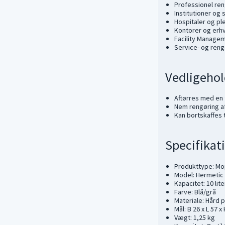
Professionel re
Institutioner og 
Hospitaler og pl
Kontorer og erh
Facility Manage
Service- og ren
Vedligehol
Aftørres med en 
Nem rengøring af
Kan bortskaffes 
Specifikat
Produkttype: M
Model: Hermetic
Kapacitet: 10 lite
Farve: Blå/grå
Materiale: Hård p
Mål: B 26 x L 57 x
Vægt: 1,25 kg