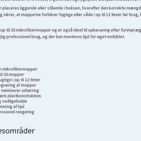
 placeres liggende eller stående i boksen, hvorefter den korrekte mængde
 sikrer, at mopperne forbliver fugtige eller våde i op til 12 timer før bru
l op til 20 mikrofibermopper og er også ideel til opbevaring efter forimpræ
glig professionel brug, og der kan monteres hjul for øget mobilitet.
cm mikrofibermopper
til 20 mopper
tige i op til 12 timer
rægnering af mopper
 minimerer udtørring
ærk plastkonstruktion
g vedligeholde
ering af hjul
fessionel rengøring
esområder