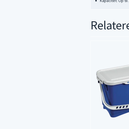
Kapacitet: Op ti
Relater