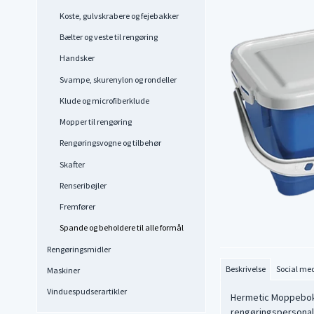
Koste, gulvskrabere og fejebakker
Bælter og veste til rengøring
Handsker
Svampe, skurenylon og rondeller
Klude og microfiberklude
Mopper til rengøring
Rengøringsvogne og tilbehør
Skafter
Renseribøjler
Fremfører
Spande og beholdere til alle formål
Rengøringsmidler
Beskrivelse
Social me
Maskiner
Vinduespudserartikler
Hermetic Moppeboks 
rengøringspersonale