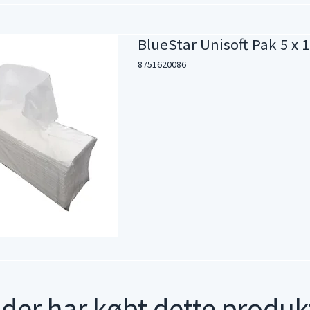
BlueStar Unisoft Pak 5 x 
8751620086
der har købt dette produk