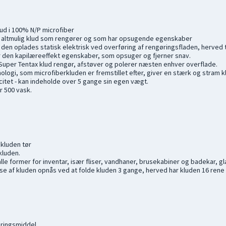
ud i 100% N/P microfiber
n altmulig klud som rengører og som har opsugende egenskaber
 den oplades statisk elektrisk ved overføring af rengøringsfladen, herved 
 den kapilæreeffekt egenskaber, som opsuger og fjerner snav.
 Super Tentax klud rengør, afstøver og polerer næsten enhver overflade.
ologi, som microfiberkluden er fremstillet efter, giver en stærk og stram klu
tet - kan indeholde over 5 gange sin egen vægt.
 500 vask.
 kluden tør
kluden.
 alle former for inventar, især fliser, vandhaner, brusekabiner og badekar, gla
se af kluden opnås ved at folde kluden 3 gange, herved har kluden 16 rene 
ringsmiddel.