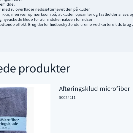
gemiddel
r med ru overflader nedsætter levetiden på kluden
er ikke, men vær opmærksom på, at kluden opsamler og fastholder snavs og 
og nyvaskede klude for at mindske risikoen for ridser
fedtende effekt. Brug derfor hudbeskyttende creme ved kortere tids brug a
ede produkter
Aftøringsklud microfiber
90024211