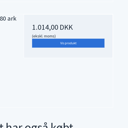
180 ark
1.014,00 DKK
(ekskl. moms)
Vis produkt
t har også købt