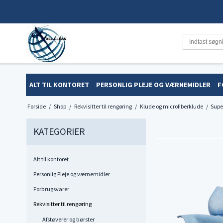
ALT TIL KONTORET
PERSONLIG PLEJE OG VÆRNEMIDLER
F
Forside
/
Shop
/
Rekvisitter til rengøring
/
Klude og microfiberklude
/
Supe
KATEGORIER
Alt til kontoret
Personlig Pleje og værnemidler
Forbrugsvarer
Rekvisitter til rengøring
Afstøverer og børster