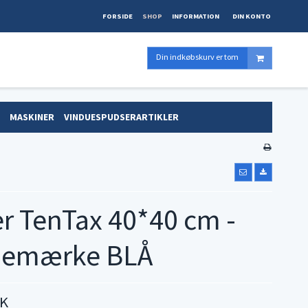
FORSIDE
SHOP
INFORMATION
DIN KONTO
Din indkøbskurv er tom
MASKINER
VINDUESPUDSERARTIKLER
r TenTax 40*40 cm -
nemærke BLÅ
KK