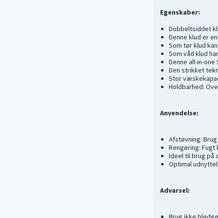
Egenskaber:
Dobbeltsiddet kl
Denne klud er e
Som tør klud kan
Som våd klud har
Denne all-in-one
Den strikket tekn
Stor væskekapaci
Holdbarhed: Over
Anvendelse:
Afstøvning: Brug
Rengøring: Fugt 
Ideel til brug på
Optimal udnyttel
Advarsel:
Brug ikke blødgø