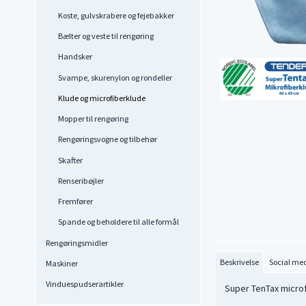
Koste, gulvskrabere og fejebakker
Bælter og veste til rengøring
Handsker
Svampe, skurenylon og rondeller
Klude og microfiberklude
Mopper til rengøring
Rengøringsvogne og tilbehør
Skafter
Renseribøjler
Fremfører
Spande og beholdere til alle formål
Rengøringsmidler
Beskrivelse
Social me
Maskiner
Vinduespudserartikler
Super TenTax micro