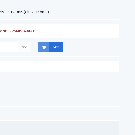
)
ris 19,12 DKK
(ekskl. moms)
enr.:
225MIS-4040-B
stk.
Køb