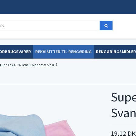
ORBRUGSVARER
REKVISITTER TIL RENGØRING
RENGØRINGSMIDLER
r TenTax 40*40 cm - Svanemærke BLÅ
Supe
Sva
19,12 D