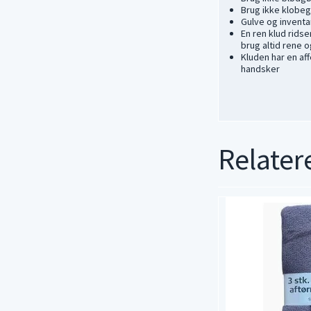
Brug ikke klobe
Gulve og inventa
En ren klud rids
brug altid rene 
Kluden har en af
handsker
Relater