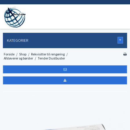
KATEGORIER
Forside
/
Shop
/
Rekvisitter til rengøring
/
Afstøverer og børster
/
Tender Dustbuster