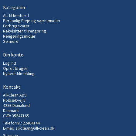
Kategorier
Alt til kontoret
Personlig Pleje og værnemidler
Forbrugsvarer
Rekvisitter til rengøring
Rengøringsmidler
Se mere
Din konto
Log ind
Opret bruger
Nyhedstilmelding
Kontakt
All-Clean ApS
Holbækvej 5
4293 Dianalund
Danmark
CVR: 35247165
Telefonnr.:
22404144
E-mail
:
all-clean@all-clean.dk
Sitemap